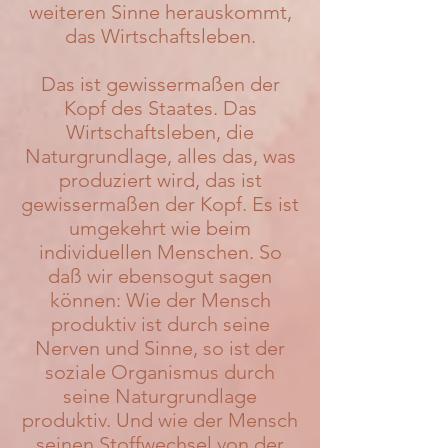
weiteren Sinne herauskommt,
das Wirtschaftsleben.
Das ist gewissermaßen der
Kopf des Staates. Das
Wirtschaftsleben, die
Naturgrundlage, alles das, was
produziert wird, das ist
gewissermaßen der Kopf. Es ist
umgekehrt wie beim
individuellen Menschen. So
daß wir ebensogut sagen
können: Wie der Mensch
produktiv ist durch seine
Nerven und Sinne, so ist der
soziale Organismus durch
seine Naturgrundlage
produktiv. Und wie der Mensch
seinen Stoffwechsel von der