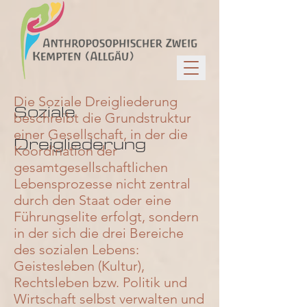
Die Soziale Dreigliederung
Soziale
beschreibt die Grundstruktur
einer
Gesellschaft
, in der die
Dreigliederung
Koordination der
gesamtgesellschaftlichen
Lebensprozesse nicht zentral
durch den
Staat
oder eine
Führungselite
erfolgt, sondern
in der sich die drei Bereiche
des sozialen Lebens:
Geistesleben (Kultur),
Rechtsleben bzw. Politik und
Wirtschaft selbst verwalten und