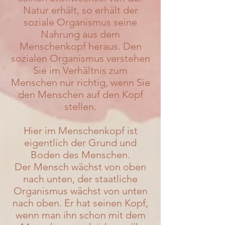
Natur erhält, so erhält der
soziale Organismus seine
Nahrung aus dem
Menschenkopf heraus. Den
sozialen Organismus verstehen
Sie im Verhältnis zum
Menschen nur richtig, wenn Sie
den Menschen auf den Kopf
stellen.
Hier im Menschenkopf ist
eigentlich der Grund und
Boden des Menschen.
Der Mensch wächst von oben
nach unten, der staatliche
Organismus wächst von unten
nach oben. Er hat seinen Kopf,
wenn man ihn schon mit dem