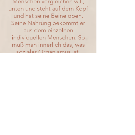
Menschen vergleichen will,
unten und steht auf dem Kopf
und hat seine Beine oben.
Seine Nahrung bekommt er
aus dem einzelnen
individuellen Menschen. So
muß man innerlich das, was
sozialer Organismus ist,
verstehen. Analogiespiel macht
nichts aus; aber der Hinblick
auf die wahre Wirklichkeit, auf
die echte Realität, das ist es,
worauf es ankommt."
(
Lit.
:
GA 188, S. 175f.
)